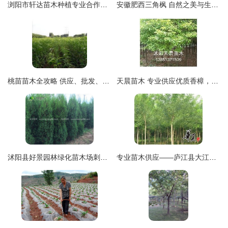
浏阳市轩达苗木种植专业合作社 - 优质苗木展示
安徽肥西三角枫 自然之美与生态价值并存的苗木瑰宝
桃苗苗木全攻略 供应、批发、价格与采购平台一站式解析
天晨苗木 专业供应优质香樟，打造绿色生态家园
沭阳县好景园林绿化苗木场刺松报价 400公分高度仅售0.5元每株，性价比优势显著
专业苗木供应——庐江县大江园林专业合作社国槐销售