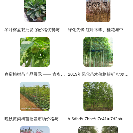
琴叶榕盆栽批发 的价格优势与自产自销模式揭秘
绿化先锋 红叶木李、桂花与中华金叶榆的园林价值解析
春蜜桃树苗产品展示 —— 鑫奥农业公司 欢迎您
2019年绿化苗木价格解析 批发报价与市场趋势全览
晚秋黄梨树苗批发市场价格与市场行情分析
\u6dbd\u7bbe\u7c41\u7d2b\u5168\u573a\u666f\u8d38\u6613\uff1a\u5b9a\u4ef7\u6307\u5357(\u542b\u9ad8\u6e05\u56fe)\u517b\u6297\uff0d \u8125\u8529B-\u62f1 966W\u80e1\u7cf1+\u5b89\u534F\u536430\u5c0f໿\u4f20\u64ad\u52AA\u529B?-\u9650\u518248H H1PK(\u78B12&\