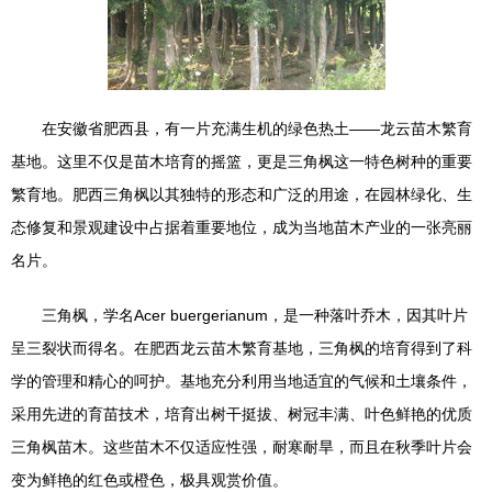
在安徽省肥西县，有一片充满生机的绿色热土——龙云苗木繁育
基地。这里不仅是苗木培育的摇篮，更是三角枫这一特色树种的重要
繁育地。肥西三角枫以其独特的形态和广泛的用途，在园林绿化、生
态修复和景观建设中占据着重要地位，成为当地苗木产业的一张亮丽
名片。
三角枫，学名Acer buergerianum，是一种落叶乔木，因其叶片
呈三裂状而得名。在肥西龙云苗木繁育基地，三角枫的培育得到了科
学的管理和精心的呵护。基地充分利用当地适宜的气候和土壤条件，
采用先进的育苗技术，培育出树干挺拔、树冠丰满、叶色鲜艳的优质
三角枫苗木。这些苗木不仅适应性强，耐寒耐旱，而且在秋季叶片会
变为鲜艳的红色或橙色，极具观赏价值。