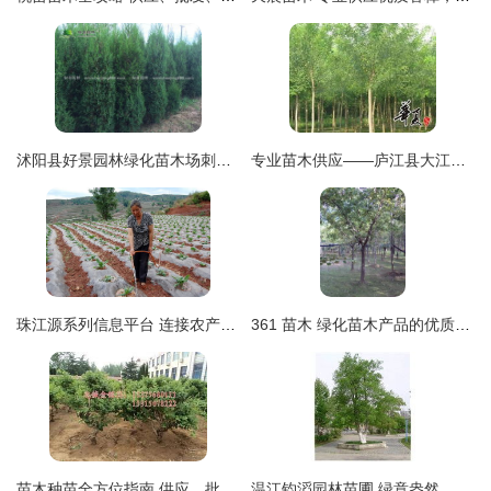
沭阳县好景园林绿化苗木场刺松报价 400公分高度仅售0.5元每株，性价比优势显著
专业苗木供应——庐江县大江园林专业合作社国槐销售
珠江源系列信息平台 连接农产品与绿化的数字桥梁
361 苗木 绿化苗木产品的优质选择与图片信息解析
苗木种苗全方位指南 供应、批发与价格一站式查询
温江钧滔园林苗圃 绿意盎然，品质苗木的完美呈现