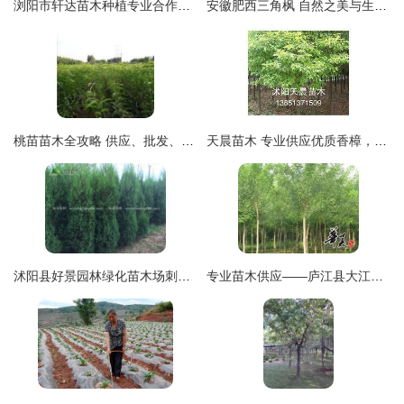
浏阳市轩达苗木种植专业合作社 - 优质苗木展示
安徽肥西三角枫 自然之美与生态价值并存的苗木瑰宝
桃苗苗木全攻略 供应、批发、价格与采购平台一站式解析
天晨苗木 专业供应优质香樟，打造绿色生态家园
沭阳县好景园林绿化苗木场刺松报价 400公分高度仅售0.5元每株，性价比优势显著
专业苗木供应——庐江县大江园林专业合作社国槐销售