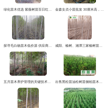
绿化苗木优选 紫薇树苗百日红独特魅力解析
金森女贞小苗批发 30厘米高，1.30元/株，苗木通优质推荐
探寻毛白杨苗木低价源 供应商、价格动态与购买指南
咸阳、榆树、湘潭三家榆树苗争辉，金泽绿化引领高品质苗木新风尚
五月苗木养护管理的关键技术指南
出售黑松苗油松树苗侧柏苗木油松小苗黑松小苗指导价 出售黑松苗油松树苗侧柏苗木油松小苗黑松小苗厂商 出售黑松苗油松树苗侧柏苗木油松小苗黑松小苗厂商 图 尽在农苗网