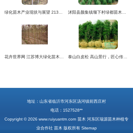
绿化苗木产业现状与展望 213品种的图像信息重要性
沭阳县颜集镇堰下村绿都苗木场 品质绿化苗木产品全览
花卉世界网 江苏博大绿化苗木公司产品展示
泰山白皮松 高山景行，匠心传承 — 瑞鑫苗木，认证育苗专业供应商
地址：山东省临沂市河东区汤河镇前西庄村
电话：1527528**
Copyright © 2026
www.ruiyuantm.com
苗木
河东区瑞源苗木种植专
业合作社
苗木
版权所有
Sitemap