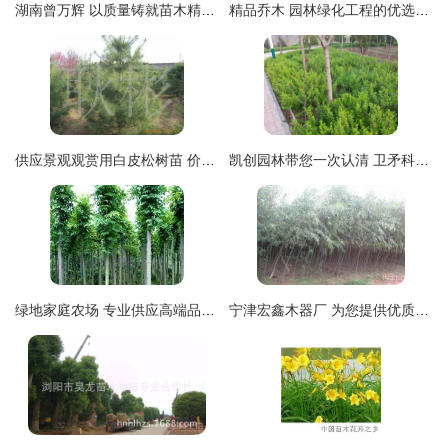
湖南曾万辉 以质量铸就苗木精品，匠心培育绿色未来
精品乔木 园林绿化工程的优选苗木与选购指南
供应景观观赏用白皮松树苗 价格、厂商及选购指南
凯创园林带您一次认清 卫矛科常见绿化苗木指南
绿地家庭农场 专业供应高端品质苗木，打造绿色生态家园
宁津宏鑫木器厂 为您提供优质白蜡及各类苗木批发