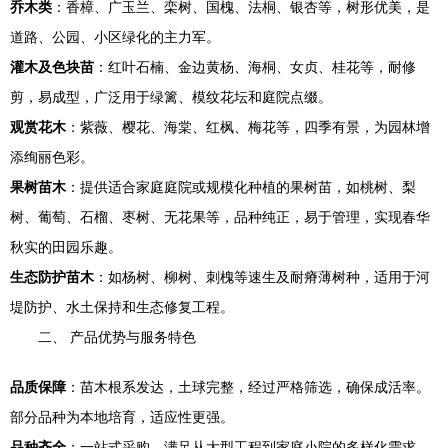
乔木类
：香樟、广玉兰、栾树、国槐、法桐、银杏等，树形优美，是
道路、公园、小区绿化的主力军。
灌木及色块苗
：红叶石楠、金边黄杨、海桐、女贞、桂花等，耐修
剪，易成型，广泛用于绿篱、模纹花坛和庭院点缀。
观赏花木
：紫薇、樱花、海棠、红枫、梅花等，四季有景，为园林增
添绚丽色彩。
果树苗木
：提供适合家庭庭院或规模化种植的果树苗，如桃树、梨
树、葡萄、石榴、枣树、无花果等，品种纯正，易于管理，实现春华
秋实的田园乐趣。
生态防护苗木
：如杨树、柳树、刺槐等速生及耐瘠薄树种，适用于河
堤防护、水土保持和生态修复工程。
二、 产品优势与服务特色
品质保障
：苗木根系发达，土球完整，经过严格筛选，确保成活率。
部分品种为本地培育，适应性更强。
品种齐全
：一站式采购，满足从大型工程到家庭小院的多样化需求。