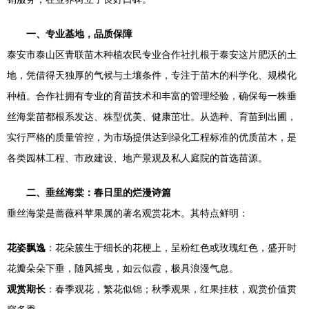
一、专业基地，品质保障
泰安市泰山区青联苗木种植农民专业合作社扎根于泰安这片肥沃的土
地，凭借得天独厚的气候与土壤条件，专注于苗木的科学化、规模化
种植。合作社拥有专业的育苗技术和丰富的管理经验，确保每一株垂
丝海棠苗都根系发达、株型优美、健康茁壮。从选种、育苗到出圃，
实行严格的质量管控，为市场提供达到绿化工程标准的优质苗木，是
各类园林工程、市政建设、地产景观及私人庭院的首选苗源。
二、垂丝海棠：春日里的烂漫诗篇
垂丝海棠是蔷薇科苹果属的著名观赏花木。其特点鲜明：
花姿飘逸
：花朵簇生于细长的花梗上，呈粉红色或玫瑰红色，盛开时
花瓣朵朵下垂，随风摇曳，如云似霞，极具浪漫气息。
观赏期长
：春季观花，繁花似锦；秋季观果，红果挂枝，观赏价值贯