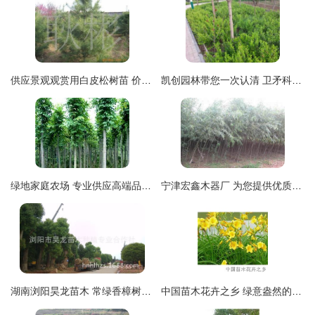
供应景观观赏用白皮松树苗 价格、厂商及选购指南
凯创园林带您一次认清 卫矛科常见绿化苗木指南
绿地家庭农场 专业供应高端品质苗木，打造绿色生态家园
宁津宏鑫木器厂 为您提供优质白蜡及各类苗木批发
湖南浏阳昊龙苗木 常绿香樟树苗，优质供应，量大从优
中国苗木花卉之乡 绿意盎然的经济新引擎