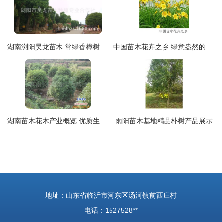
湖南浏阳昊龙苗木 常绿香樟树苗，优质供应，量大从优
中国苗木花卉之乡 绿意盎然的经济新引擎
湖南苗木花木产业概览 优质生产厂家与批发价格解析
雨阳苗木基地精品朴树产品展示
地址：山东省临沂市河东区汤河镇前西庄村
电话：1527528**