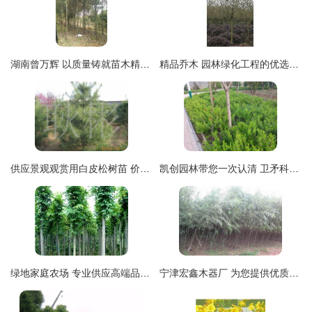
湖南曾万辉 以质量铸就苗木精品，匠心培育绿色未来
精品乔木 园林绿化工程的优选苗木与选购指南
供应景观观赏用白皮松树苗 价格、厂商及选购指南
凯创园林带您一次认清 卫矛科常见绿化苗木指南
绿地家庭农场 专业供应高端品质苗木，打造绿色生态家园
宁津宏鑫木器厂 为您提供优质白蜡及各类苗木批发